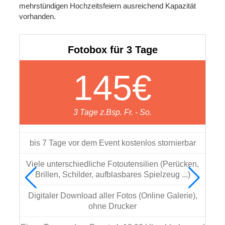
mehrstündigen Hochzeitsfeiern ausreichend Kapazität
vorhanden.
Fotobox für 3 Tage
145€
3 Tage z.Bsp. Fr. - So.
bis 7 Tage vor dem Event kostenlos stornierbar
d
Viele unterschiedliche Fotoutensilien (Perücken,
Brillen, Schilder, aufblasbares Spielzeug ...)
Digitaler Download aller Fotos (Online Galerie),
ohne Drucker