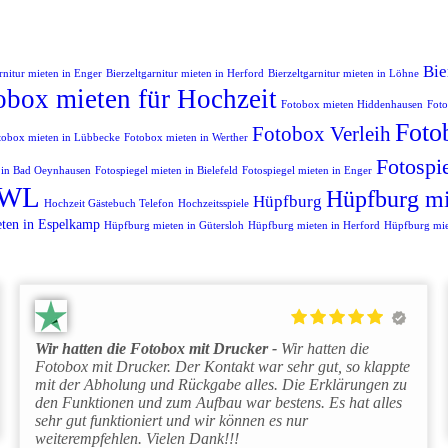
Bie
rnitur mieten in Enger
Bierzeltgarnitur mieten in Herford
Bierzeltgarnitur mieten in Löhne
obox mieten für Hochzeit
Fotobox mieten Hiddenhausen
Foto
Foto
Fotobox Verleih
tobox mieten in Lübbecke
Fotobox mieten in Werther
Fotospi
n in Bad Oeynhausen
Fotospiegel mieten in Bielefeld
Fotospiegel mieten in Enger
OWL
Hüpfburg mi
Hüpfburg
Hochzeit Gästebuch Telefon
Hochzeitsspiele
ten in Espelkamp
Hüpfburg mieten in Gütersloh
Hüpfburg mieten in Herford
Hüpfburg mie
Wir hatten die Fotobox mit Drucker
Wir hatten die
Fotobox mit Drucker. Der Kontakt war sehr gut, so klappte
mit der Abholung und Rückgabe alles. Die Erklärungen zu
den Funktionen und zum Aufbau war bestens. Es hat alles
sehr gut funktioniert und wir können es nur
weiterempfehlen. Vielen Dank!!!