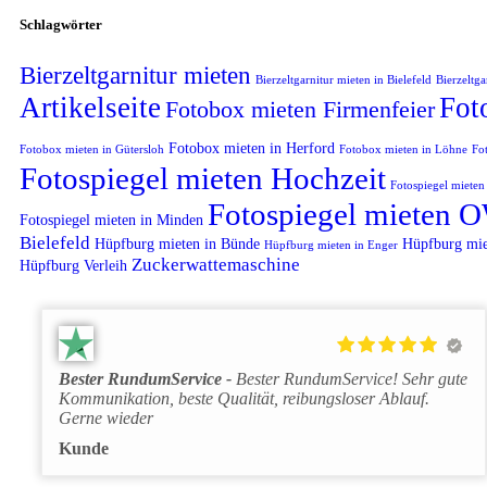
Schlagwörter
Bierzeltgarnitur mieten
Bierzeltgarnitur mieten in Bielefeld
Bierzeltga
Artikelseite
Fot
Fotobox mieten Firmenfeier
Fotobox mieten in Herford
Fotobox mieten in Gütersloh
Fotobox mieten in Löhne
Fo
Fotospiegel mieten Hochzeit
Fotospiegel miete
Fotospiegel mieten 
Fotospiegel mieten in Minden
Bielefeld
Hüpfburg mieten in Bünde
Hüpfburg mie
Hüpfburg mieten in Enger
Zuckerwattemaschine
Hüpfburg Verleih
Bester RundumService
Bester RundumService! Sehr gute
Kommunikation, beste Qualität, reibungsloser Ablauf.
Gerne wieder
Kunde