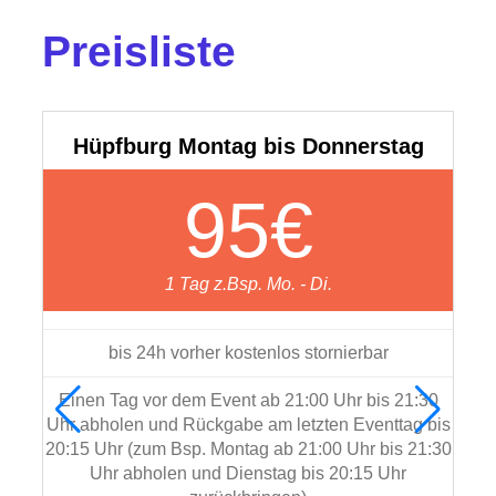
Preisliste
Hüpfburg Montag bis Donnerstag
H
95€
1 Tag z.Bsp. Mo. - Di.
bis 24h vorher kostenlos stornierbar
Einen Tag vor dem Event ab 21:00 Uhr bis 21:30
Uhr abholen und Rückgabe am letzten Eventtag bis
Ein
20:15 Uhr (zum Bsp. Montag ab 21:00 Uhr bis 21:30
Uhr 
Uhr abholen und Dienstag bis 20:15 Uhr
20:1