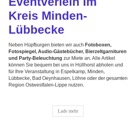
Eventverleih Im
Kreis Minden-
Lübbecke
Neben Hüpfburgen bieten wir auch
Fotoboxen,
Fotospiegel, Audio-Gästebücher, Bierzeltgarnituren
und Party-Beleuchtung
zur Miete an. Alle Artikel
können Sie bequem bei uns in Hüllhorst abholen und
für Ihre Veranstaltung in Espelkamp, Minden,
Lübbecke, Bad Oeynhausen, Löhne oder der gesamten
Region Ostwestfalen-Lippe nutzen.
Lade mehr
Netter Kontakt, unkomplizierte Umsetzung, schöne
Der Kontakt war sehr nett und die Abwicklung total
Sehr Nett, alles hat wie besprochen geklappt. Gerne wieder.
Hüpfburg. Alles bestens!!
unproblematisch. Die Hüpfburg war in einem tadellosem
Markus
Zustand und kam bei den kleinen und größeren Gästen