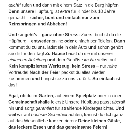
auch!“
rufen
und
dann mit einem Satz in die Burg hüpfen.
Denn
unsere Hüpfburg ist
extra
für Kinder bis 10 Jahre
gemacht –
sicher, bunt und einfach nur zum
Reinspringen und Abheben!
Und so geht’s – ganz ohne Stress:
Zuerst buchst du die
Hüpfburg –
entweder
online
oder
einfach per Telefon.
Dann
kommst du zu uns, lädst sie in dein Auto
und
schon gehört
sie dir für den Tag!
Zu Hause
baust du sie mit unserer
einfachen Anleitung
und
dem Gebläse
im Nu
selbst auf.
Kein kompliziertes Werkzeug, kein Stress
– nur
reine
Vorfreude!
Nach der Feier
packst du alles wieder
zusammen
und
bringst sie zu uns zurück.
So einfach
ist
das!
Egal, ob
du im
Garten
, auf einem
Spielplatz
oder in einer
Gemeinschaftshalle
feierst: Unsere Hüpfburg passt
überall
hin
und
sorgt
garantiert
für strahlende Kindergesichter.
Und
weil wir auf
höchste Sicherheit
achten, kannst du dich ganz
auf das Wesentliche konzentrieren:
Deine kleinen Gäste,
das leckere Essen und das gemeinsame Feiern!