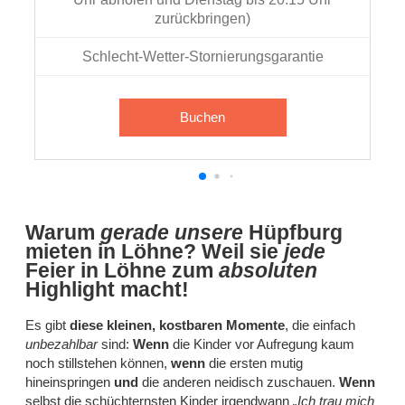
zurückbringen)
Schlecht-Wetter-Stornierungsgarantie
Buchen
Warum
gerade unsere
Hüpfburg
mieten in Löhne?
Weil
sie
jede
Feier in Löhne zum
absoluten
Highlight macht!
Es gibt
diese kleinen, kostbaren Momente
, die einfach
unbezahlbar
sind:
Wenn
die Kinder vor Aufregung kaum
noch stillstehen können,
wenn
die ersten mutig
hineinspringen
und
die anderen neidisch zuschauen.
Wenn
selbst die schüchternsten Kinder irgendwann
„Ich trau mich