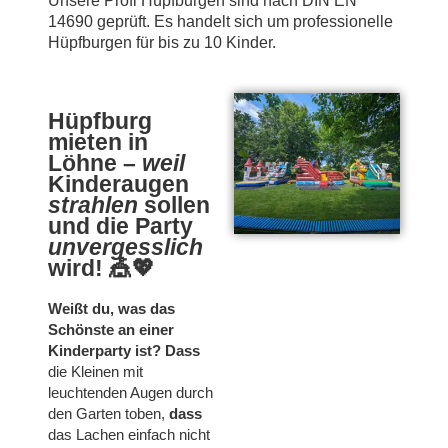
​Unsere Profi Hüpfburgen
sind nach DIN EN
14690 geprüft. Es handelt sich um professionelle
Hüpfburgen für bis zu 10 Kinder.
Hüpfburg
mieten in
Löhne –
weil
Kinderaugen
strahlen
sollen
und die Party
unvergesslich
wird!
🎪💖
Weißt du, was das
Schönste an einer
Kinderparty ist?
Dass
die Kleinen mit
leuchtenden Augen durch
den Garten toben,
dass
das Lachen einfach nicht