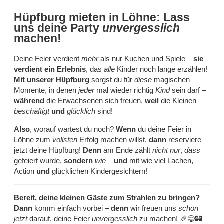
Hüpfburg mieten in Löhne: Lass
uns deine Party
unvergesslich
machen!
Deine Feier verdient
mehr
als nur Kuchen und Spiele –
sie
verdient ein Erlebnis
, das
alle
Kinder noch lange erzählen!
Mit unserer Hüpfburg
sorgst du für
diese
magischen
Momente, in denen
jeder
mal wieder richtig
Kind
sein darf –
während
die Erwachsenen sich freuen,
weil
die Kleinen
beschäftigt
und
glücklich
sind!
Also
, worauf wartest du noch?
Wenn
du deine Feier in
Löhne zum
vollsten
Erfolg machen willst,
dann
reserviere
jetzt deine Hüpfburg!
Denn
am Ende zählt
nicht nur
,
dass
gefeiert wurde,
sondern
wie
–
und
mit wie viel Lachen,
Action
und
glücklichen Kindergesichtern!
Bereit, deine kleinen Gäste zum Strahlen zu bringen?
Dann
komm einfach vorbei –
denn
wir freuen uns
schon
jetzt
darauf, deine Feier
unvergesslich
zu machen! 🎉😄🏰