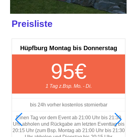
Preisliste
Hüpfburg Montag bis Donnerstag
95€
1 Tag z.Bsp. Mo. - Di.
bis 24h vorher kostenlos stornierbar
Einen Tag vor dem Event ab 21:00 Uhr bis 21:30
Uhr abholen und Rückgabe am letzten Eventtag bis
E
20:15 Uhr (zum Bsp. Montag ab 21:00 Uhr bis 21:30
Uhr
Uhr abholen und Dienstag bis 20:15 Uhr
20: